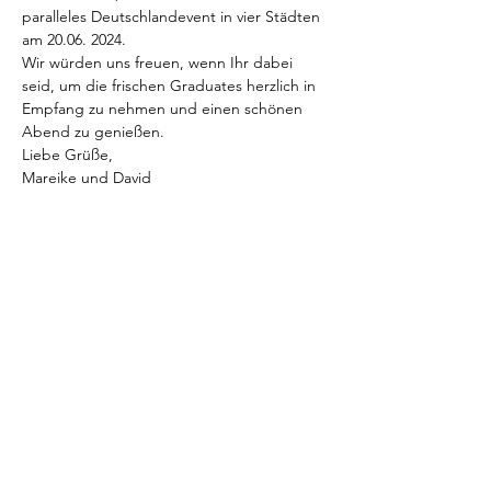
paralleles Deutschlandevent in vier Städten 
am 20.06. 2024.
Wir würden uns freuen, wenn Ihr dabei 
seid, um die frischen Graduates herzlich in 
Empfang zu nehmen und einen schönen 
Abend zu genießen.
Liebe Grüße,
Mareike und David
Tickets
Sale ended
Ticket type
Teilnehmerticket
Price
€0.00