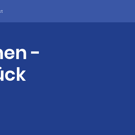
kt
en -
ück