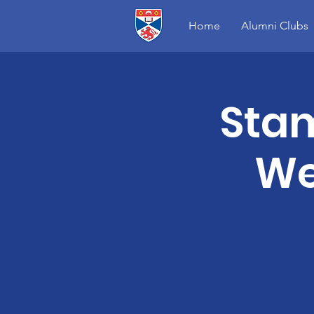
Home
Alumni Clubs
Sta
We