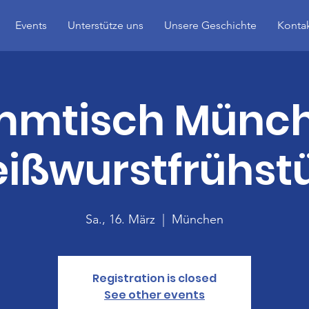
Events
Unterstütze uns
Unsere Geschichte
Konta
mmtisch Münch
ißwurstfrühst
Sa., 16. März
  |  
München
Registration is closed
See other events