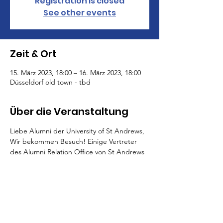
Registration is closed
See other events
Zeit & Ort
15. März 2023, 18:00 – 16. März 2023, 18:00
Düsseldorf old town - tbd
Über die Veranstaltung
Liebe Alumni der University of St Andrews,
Wir bekommen Besuch! Einige Vertreter 
des Alumni Relation Office von St Andrews 
bereisen DE und werden den Tag in 
Düsseldorf verbringen. Daher reservieren 
wir einen Tisch in einer Traditionellen 
Lokalität in der Altstadt. Die Adresse 
geben wir noch bekannt. Wir freuen uns 
auf einen schönen Abend mit euch.