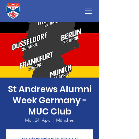
St Andrews Alumni
Week Germany -
MUC Club
Mo., 24. Apr.
  |  
München