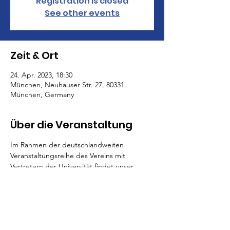
Registration is closed
See other events
Zeit & Ort
24. Apr. 2023, 18:30
München, Neuhauser Str. 27, 80331
München, Germany
Über die Veranstaltung
Im Rahmen der deutschlandweiten 
Veranstaltungsreihe des Vereins mit 
Vertretern der Universität findet unser 
Münchener Event im Wirtshaus "Augustiner 
Stammhaus" in der Neuhauser Str. 27, 
80331 München statt. Alle Alumni der 
University of St Andrews sind herzlich 
wilkommen. Um Anmeldung wird gebeten.